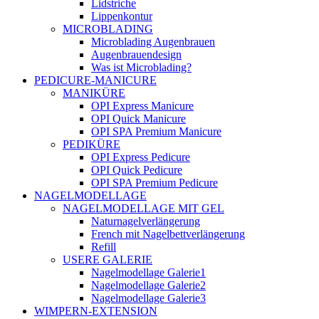
Lidstriche
Lippenkontur
MICROBLADING
Microblading Augenbrauen
Augenbrauendesign
Was ist Microblading?
PEDICURE-MANICURE
MANIKÜRE
OPI Express Manicure
OPI Quick Manicure
OPI SPA Premium Manicure
PEDIKÜRE
OPI Express Pedicure
OPI Quick Pedicure
OPI SPA Premium Pedicure
NAGELMODELLAGE
NAGELMODELLAGE MIT GEL
Naturnagelverlängerung
French mit Nagelbettverlängerung
Refill
USERE GALERIE
Nagelmodellage Galerie1
Nagelmodellage Galerie2
Nagelmodellage Galerie3
WIMPERN-EXTENSION