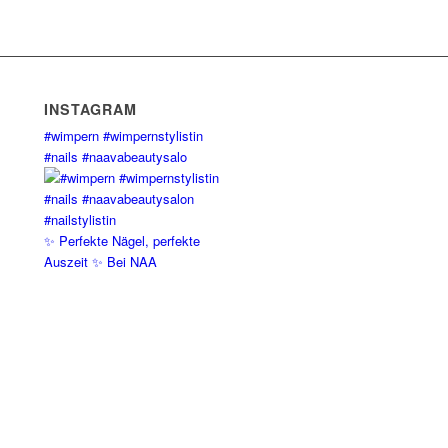
INSTAGRAM
#wimpern #wimpernstylistin
#nails #naavabeautysalo
✨ Perfekte Nägel, perfekte
Auszeit ✨ Bei NAA